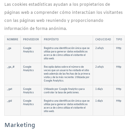
Las cookies estadísticas ayudan a los propietarios de
páginas web a comprender cómo interactúan los visitantes
con las páginas web reuniendo y proporcionando
información de forma anónima.
NOMBRE
PROVEEDOR
PROPÓSITO
CADUCIDAD
TIPO
_ga
Google
Registra una identificación única que se
2 año/s
Http
Analytics
utiliza para generar datos estadísticos
acerca de cómo utiliza el visitante el
sitio web.
_ga_#
Google
Recopila datos sobre el número de
2 año/s
Http
Analytics
veces que un usuario ha visitado el sitio
web además de las fechas de la primera
visita y de la más reciente. Utilizada por
Google Analytics.
_gat
Google
Utilizado por Google Analytics para
1 día/s
Http
Analytics
controlar la tasa de peticiones.
_gid
Google
Registra una identificación única que se
1 día/s
Http
Analytics
utiliza para generar datos estadísticos
acerca de cómo utiliza el visitante el
sitio web.
Marketing