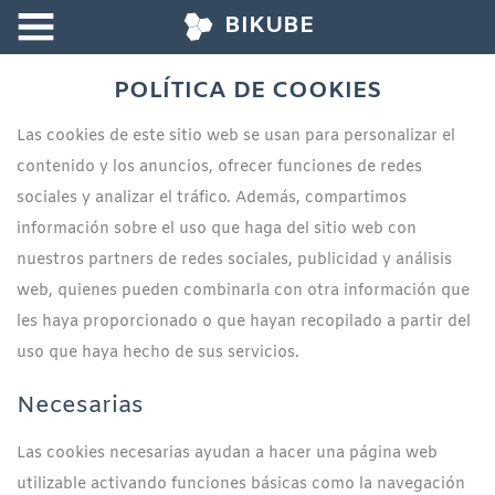
BIKUBE
POLÍTICA DE COOKIES
INICIO
CARACTERÍSTICAS
Las cookies de este sitio web se usan para personalizar el
contenido y los anuncios, ofrecer funciones de redes
PROYECTOS
sociales y analizar el tráfico. Además, compartimos
EMPRESA
información sobre el uso que haga del sitio web con
CONTACTO
nuestros partners de redes sociales, publicidad y análisis
web, quienes pueden combinarla con otra información que
les haya proporcionado o que hayan recopilado a partir del
Avisos legales
uso que haya hecho de sus servicios.
Política de privacidad
Necesarias
Política de cookies
Política de servicio
Las cookies necesarias ayudan a hacer una página web
utilizable activando funciones básicas como la navegación