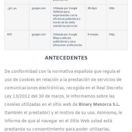
_gcl_au
google.com
Utilizada por Google
90 día/s
Http
AdSense para
experimentar con la
eficiencia publicitaria a
través de las webs
usando sus servicios.
NID
google.com
Utilizada por Google
6 mes/es
Http
Maps a efectos
publicitarios y para
almacenar preferencias.
ANTECEDENTES
De conformidad con la normativa española que regula el
uso de cookies en relación a la prestación de servicios de
comunicaciones electrónicas, recogida en el Real Decreto
Ley 13/2012 del 30 de marzo, le informamos sobre las
cookies utilizadas en el sitio web de
Binary Menorca S.L.
(también el prestador) y el motivo de su uso. Asimismo, le
informa de que al navegar en el Sitio Web usted está
prestando su consentimiento para poder utilizarlas.