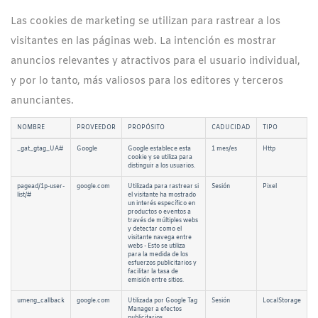
Las cookies de marketing se utilizan para rastrear a los
visitantes en las páginas web. La intención es mostrar
anuncios relevantes y atractivos para el usuario individual,
y por lo tanto, más valiosos para los editores y terceros
anunciantes.
NOMBRE
PROVEEDOR
PROPÓSITO
CADUCIDAD
TIPO
_gat_gtag_UA#
Google
Google establece esta
1 mes/es
Http
cookie y se utiliza para
distinguir a los usuarios.
pagead/1p-user-
google.com
Utilizada para rastrear si
Sesión
Pixel
list/#
el visitante ha mostrado
un interés específico en
productos o eventos a
través de múltiples webs
y detectar como el
visitante navega entre
webs - Esto se utiliza
para la medida de los
esfuerzos publicitarios y
facilitar la tasa de
emisión entre sitios.
umeng_callback
google.com
Utilizada por Google Tag
Sesión
LocalStorage
Manager a efectos
publicitarios.