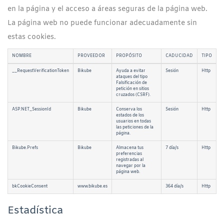
en la página y el acceso a áreas seguras de la página web.
La página web no puede funcionar adecuadamente sin
estas cookies.
NOMBRE
PROVEEDOR
PROPÓSITO
CADUCIDAD
TIPO
__RequestVerificationToken
Bikube
Ayuda a evitar
Sesión
Http
ataques del tipo
Falsificación de
petición en sitios
cruzados (CSRF).
ASP.NET_SessionId
Bikube
Conserva los
Sesión
Http
estados de los
usuarios en todas
las peticiones de la
página.
Bikube.Prefs
Bikube
Almacena tus
7 día/s
Http
preferencias
registradas al
navegar por la
página web.
bkCookieConsent
www.bikube.es
364 día/s
Http
Estadística